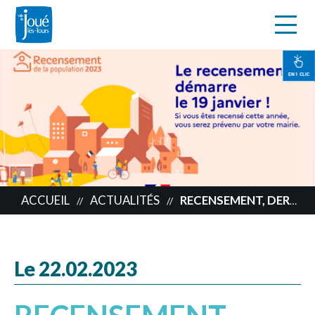
s
Aller
au
contenu
EN 1 CLIC
principal
ACCUEIL
ACTUALITÉS
RECENSEMENT, DERNIÈRE SEMAINE
//
//
Le 22.02.2023