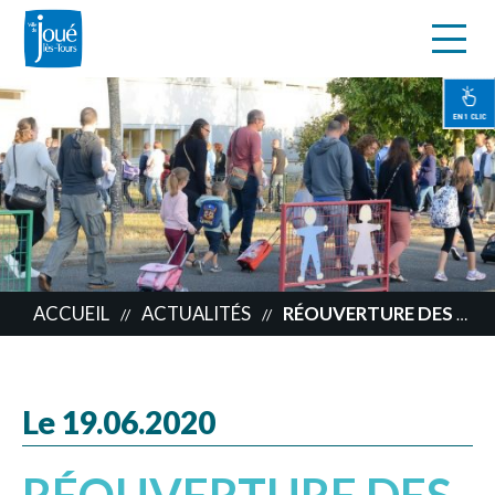
s
Aller
au
contenu
EN 1 CLIC
principal
ACCUEIL
ACTUALITÉS
RÉOUVERTURE DES ÉCOLES JOCONDIENNES : LE POINT POUR LE LUNDI 22 JUIN
//
//
Le 19.06.2020