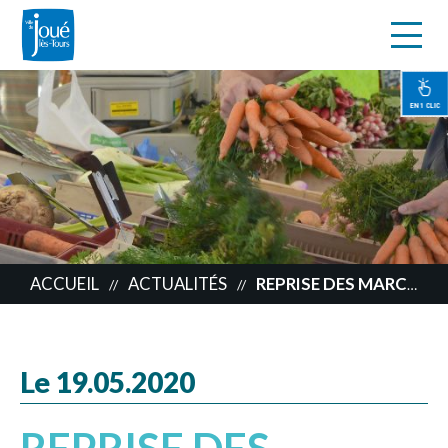
s
Aller
au
contenu
EN 1 CLIC
principal
ACCUEIL
ACTUALITÉS
REPRISE DES MARCHÉS DE PLEIN AIR
//
//
Le 19.05.2020