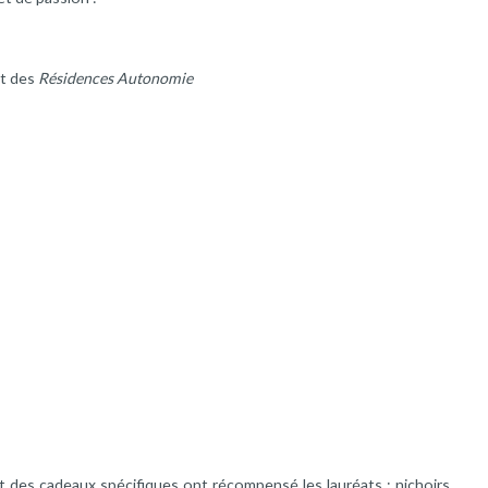
t des
Résidences Autonomie
et des cadeaux spécifiques ont récompensé les lauréats : nichoirs,