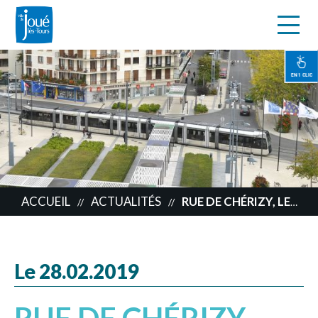
s
Aller
au
contenu
EN 1 CLIC
principal
ACCUEIL
ACTUALITÉS
RUE DE CHÉRIZY, LES TRAVAUX COMMENCENT !
//
//
Le 28.02.2019