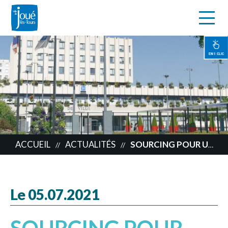
s
Aller
au
contenu
EN 1 CLIC
principal
ACCUEIL
ACTUALITÉS
SOURCING POUR UN MARCHÉ DE PAIN BIO POUR LA RESTAURATION MUNICIPALE
//
//
Le 05.07.2021