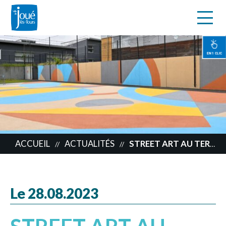
s
Aller
au
contenu
EN 1 CLIC
principal
ACCUEIL
ACTUALITÉS
STREET ART AU TERRAIN DE BASKET
//
//
Le 28.08.2023