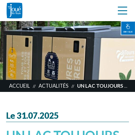
s
Aller
au
contenu
EN 1 CLIC
principal
ACCUEIL
ACTUALITÉS
UN LAC TOUJOURS PROPRE
//
//
Le 31.07.2025