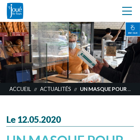
s
Aller
au
contenu
EN 1 CLIC
principal
ACCUEIL
ACTUALITÉS
UN MASQUE POUR CHAQUE JOCONDIEN… ET POUR LES COMMERÇANTS
//
//
Le 12.05.2020