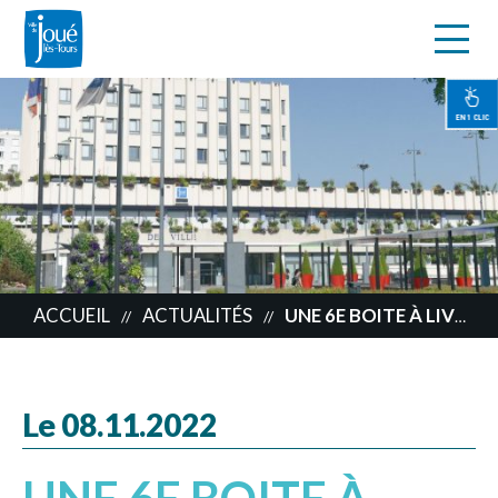
s
Aller
au
contenu
EN 1 CLIC
principal
ACCUEIL
ACTUALITÉS
UNE 6E BOITE À LIVRES À JOUÉ-LÈS-TOURS
//
//
Le 08.11.2022