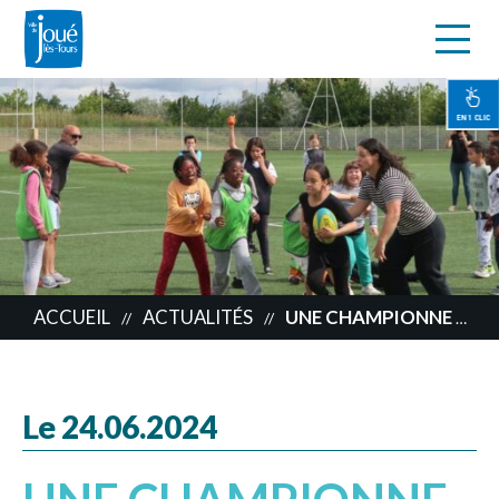
s
Aller
au
contenu
EN 1 CLIC
principal
ACCUEIL
ACTUALITÉS
UNE CHAMPIONNE À LA RENCONTRE DES ENFANTS
//
//
Le 24.06.2024