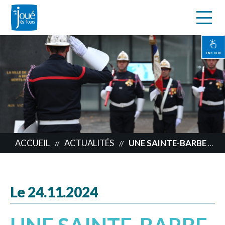
s
Aller
au
contenu
EN 1 CLIC
principal
ACCUEIL
ACTUALITÉS
UNE SAINTE-BARBE EXCEPTIONNELLE À PLUS D’UN TITRE EN JOCONDIE
//
//
Le 24.11.2024