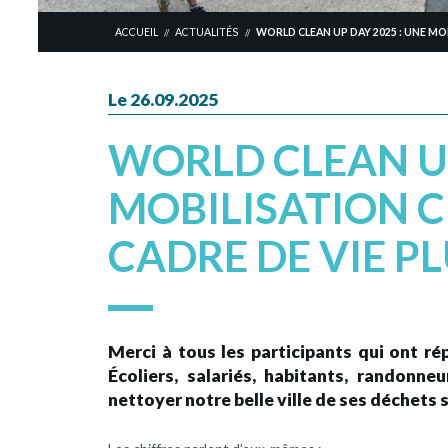
ACCUEIL
ACTUALITÉS
WORLD CLEAN UP DAY 2025 : UNE MO
//
//
Le 26.09.2025
WORLD CLEAN UP
MOBILISATION 
CADRE DE VIE PL
Merci à tous les participants qui ont r
Écoliers, salariés, habitants, randonn
nettoyer notre belle ville de ses déchets