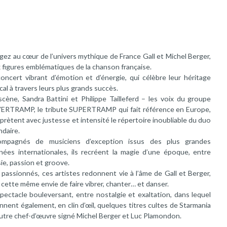
gez au cœur de l’univers mythique de France Gall et Michel Berger,
 figures emblématiques de la chanson française.
oncert vibrant d’émotion et d’énergie, qui célèbre leur héritage
cal à travers leurs plus grands succès.
scène, Sandra Battini et Philippe Tailleferd – les voix du groupe
RTRAMP, le tribute SUPERTRAMP qui fait référence en Europe,
rprètent avec justesse et intensité le répertoire inoubliable du duo
ndaire.
ompagnés de musiciens d’exception issus des plus grandes
nées internationales, ils recréent la magie d’une époque, entre
ie, passion et groove.
 passionnés, ces artistes redonnent vie à l’âme de Gall et Berger,
 cette même envie de faire vibrer, chanter… et danser.
pectacle bouleversant, entre nostalgie et exaltation, dans lequel
nnent également, en clin d’œil, quelques titres cultes de Starmania
autre chef-d’œuvre signé Michel Berger et Luc Plamondon.