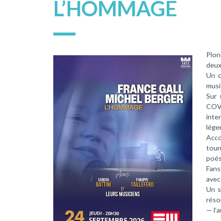
L’HOMMAGE
Plon
deux
Un c
musi
Sur 
COVE
inte
lége
Acc
tour
poés
Fans
avec
Un s
réso
— l’