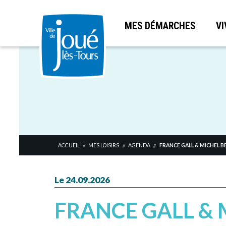
MES DÉMARCHES
VI
Aller
au
contenu
principal
ACCUEIL
MES LOISIRS
AGENDA
FRANCE GALL & MICHEL 
//
//
//
Le 24.09.2026
FRANCE GALL & 