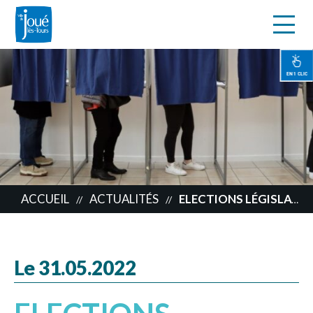
s
Aller
au
contenu
EN 1 CLIC
principal
ACCUEIL
ACTUALITÉS
ELECTIONS LÉGISLATIVES
//
//
Le 31.05.2022