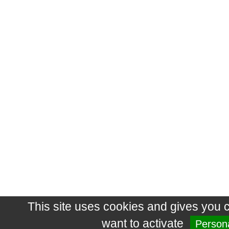
This site uses cookies and gives you 
want to activate
Persona