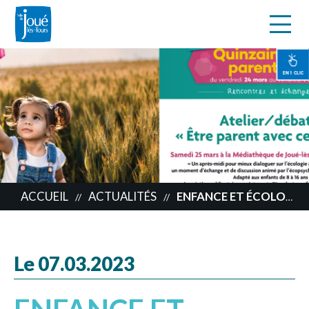
s
Aller
au
contenu
EN 1 CLIC
principal
ACCUEIL
ACTUALITÉS
ENFANCE ET ÉCOLOGIE
//
//
Le 07.03.2023