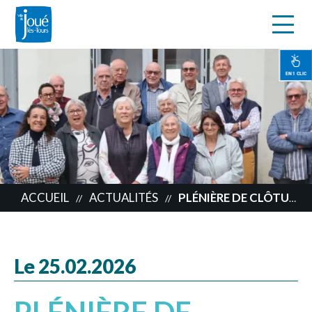
s
Aller
au
contenu
EN 1 CLIC
principal
ACCUEIL
ACTUALITÉS
PLÉNIÈRE DE CLÔTURE DU CONSEIL DES AÎNÉS
//
//
Le 25.02.2026