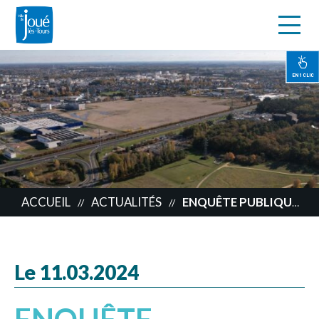
s
Aller
au
contenu
EN 1 CLIC
principal
ACCUEIL
ACTUALITÉS
ENQUÊTE PUBLIQUE ANCIEN SITE MICHELIN – LES CARMERIES
//
//
Le 11.03.2024